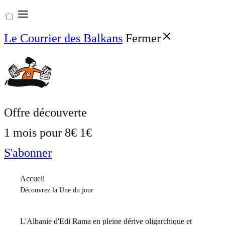
Aller
au
Le Courrier des Balkans
Fermer
contenu
Offre découverte
1 mois pour
8€
1€
S'abonner
Accueil
Découvrez la Une du jour
L'Albanie d'Edi Rama en pleine dérive oligarchique et