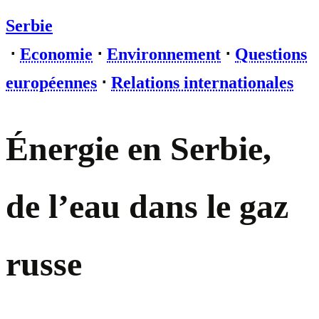
Serbie
⋅
Economie
⋅
Environnement
⋅
Questions
européennes
⋅
Relations internationales
Énergie en Serbie,
de l’eau dans le gaz
russe