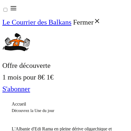
Aller
au
Le Courrier des Balkans
Fermer
contenu
Offre découverte
1 mois pour
8€
1€
S'abonner
Accueil
Découvrez la Une du jour
L'Albanie d'Edi Rama en pleine dérive oligarchique et