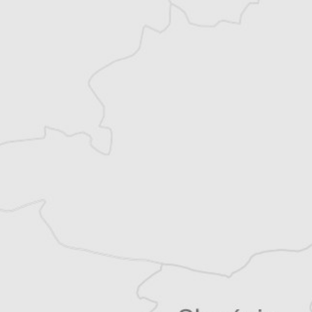
Chloé Billon
Traducteur⋅rice
Tous nos articles de Bilten