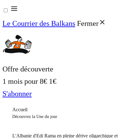
Aller
au
Le Courrier des Balkans
Fermer
contenu
Offre découverte
1 mois pour
8€
1€
S'abonner
Accueil
Découvrez la Une du jour
L'Albanie d'Edi Rama en pleine dérive oligarchique et