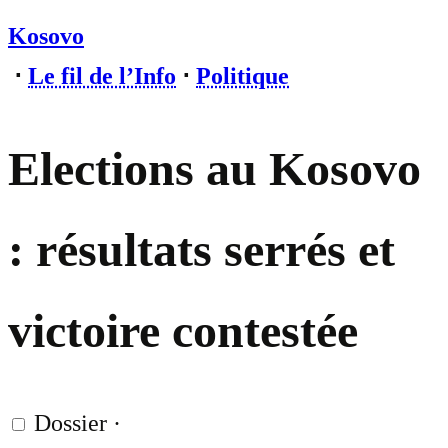
Kosovo
⋅
Le fil de l’Info
⋅
Politique
Elections au Kosovo
: résultats serrés et
victoire contestée
Dossier
·