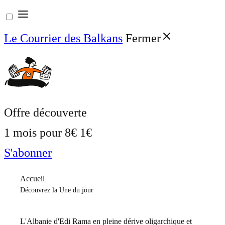
Aller
au
Le Courrier des Balkans
Fermer
contenu
Offre découverte
1 mois pour
8€
1€
S'abonner
Accueil
Découvrez la Une du jour
L'Albanie d'Edi Rama en pleine dérive oligarchique et