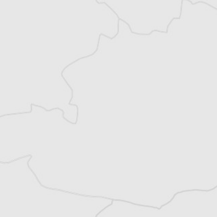
Vous avez déjà un compte ?
Se connecter
Julie Quetier
Traducteur⋅rice
Courrier des Balkans
Courrier des Balkans
Tous nos articles de B 92