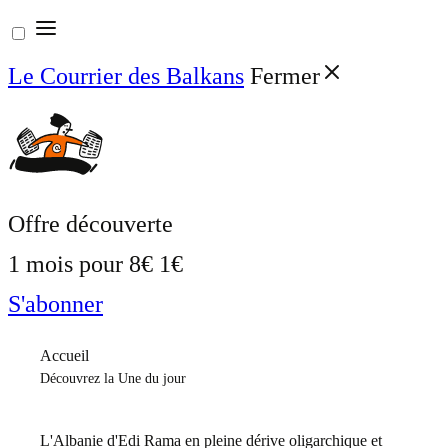
Aller
au
Le Courrier des Balkans
Fermer
contenu
Offre découverte
1 mois pour
8€
1€
S'abonner
Accueil
Découvrez la Une du jour
L'Albanie d'Edi Rama en pleine dérive oligarchique et