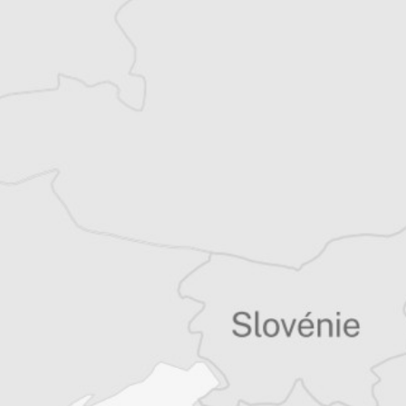
quinzaine de livres sur la région, essais ou
récits de voyage.
Tous nos articles de Hapi/Korak