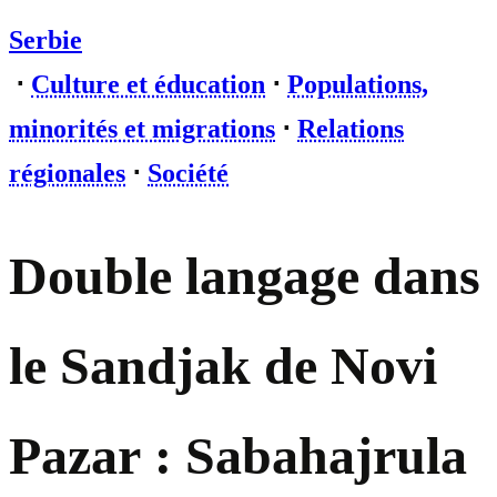
Serbie
⋅
Culture et éducation
⋅
Populations,
minorités et migrations
⋅
Relations
régionales
⋅
Société
Double langage dans
le Sandjak de Novi
Pazar : Sabahajrula