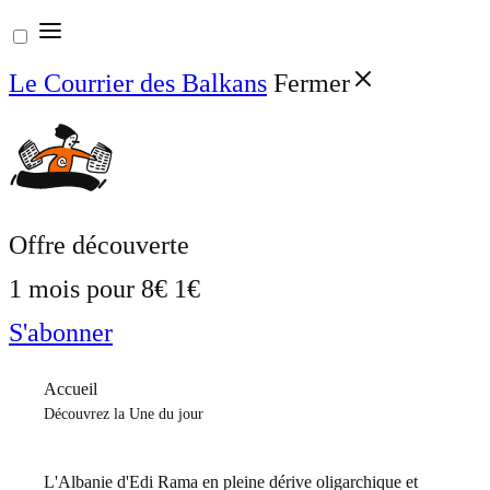
Aller
au
Le Courrier des Balkans
Fermer
contenu
Offre découverte
1 mois pour
8€
1€
S'abonner
Accueil
Découvrez la Une du jour
L'Albanie d'Edi Rama en pleine dérive oligarchique et