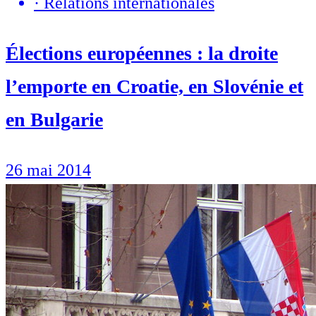
·
Relations internationales
Élections européennes : la droite
l’emporte en Croatie, en Slovénie et
en Bulgarie
26 mai 2014