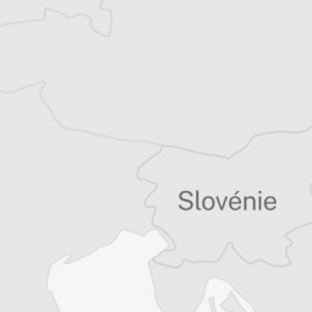
Jovana Papovic
Correspondance particulière