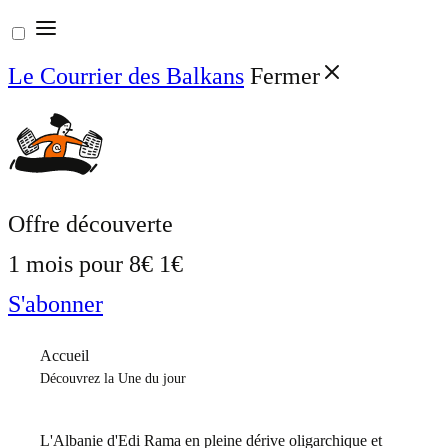
Aller
au
Le Courrier des Balkans
Fermer
contenu
Offre découverte
1 mois pour
8€
1€
S'abonner
Accueil
Découvrez la Une du jour
L'Albanie d'Edi Rama en pleine dérive oligarchique et