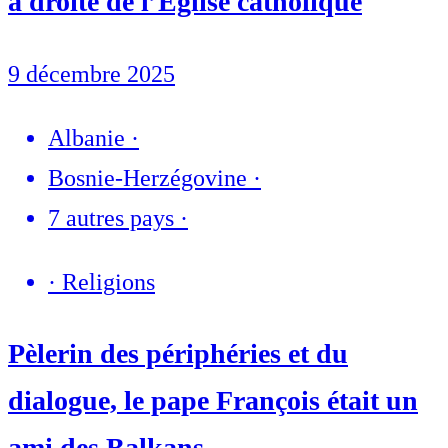
à droite de l’Église catholique
9 décembre 2025
Albanie
·
Bosnie-Herzégovine
·
7 autres pays
·
·
Religions
Pèlerin des périphéries et du
dialogue, le pape François était un
ami des Balkans