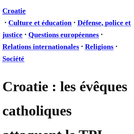
Croatie
⋅
Culture et éducation
⋅
Défense, police et
justice
⋅
Questions européennes
⋅
Relations internationales
⋅
Religions
⋅
Société
Croatie : les évêques
catholiques