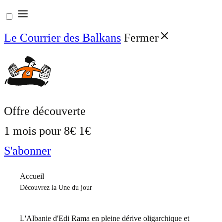
Aller
au
Le Courrier des Balkans
Fermer
contenu
Offre découverte
1 mois pour
8€
1€
S'abonner
Accueil
Découvrez la Une du jour
L'Albanie d'Edi Rama en pleine dérive oligarchique et