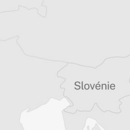
Tous nos articles de Osservatorio Balcani e
Caucaso