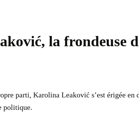
aković, la frondeuse d
ropre parti, Karolina Leaković s’est érigée en 
 politique.
b