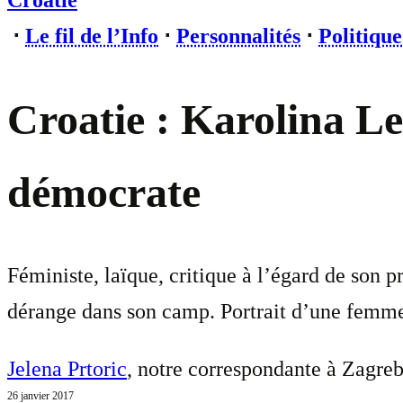
Croatie
⋅
Le fil de l’Info
⋅
Personnalités
⋅
Politique
Croatie : Karolina Le
démocrate
Féministe, laïque, critique à l’égard de son p
dérange dans son camp. Portrait d’une femme
Jelena Prtoric
, notre correspondante à Zagre
26 janvier 2017