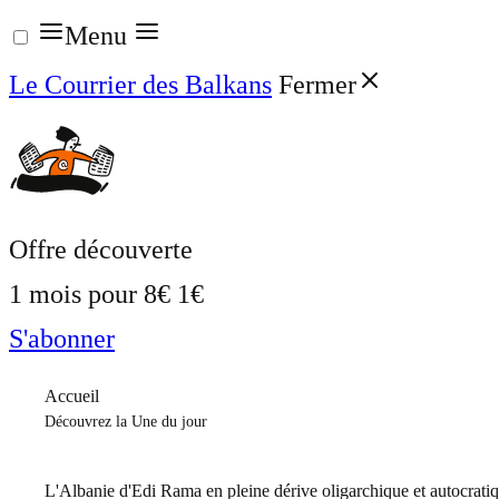
Aller
Menu
au
Le Courrier des Balkans
Fermer
contenu
Offre découverte
1 mois pour
8€
1€
S'abonner
Accueil
Découvrez la Une du jour
L'Albanie d'Edi Rama en pleine dérive oligarchique et autocrati