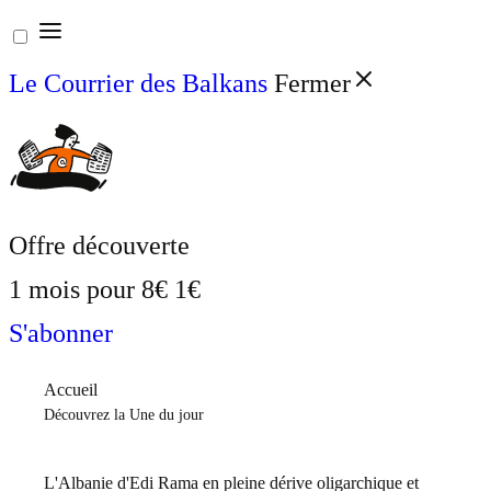
Aller
au
Le Courrier des Balkans
Fermer
contenu
Offre découverte
1 mois pour
8€
1€
S'abonner
Accueil
Découvrez la Une du jour
L'Albanie d'Edi Rama en pleine dérive oligarchique et