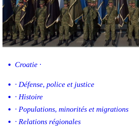
Croatie
·
·
Défense, police et justice
·
Histoire
·
Populations, minorités et migrations
·
Relations régionales