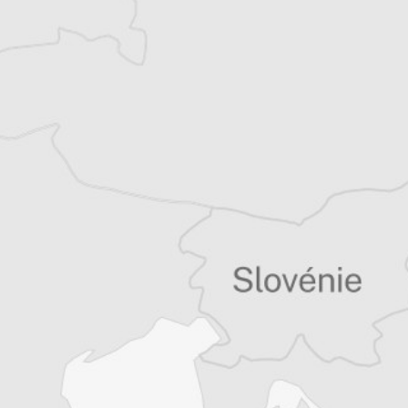
Laurent Geslin
Traducteur⋅rice
Tous nos articles de Vecernji List