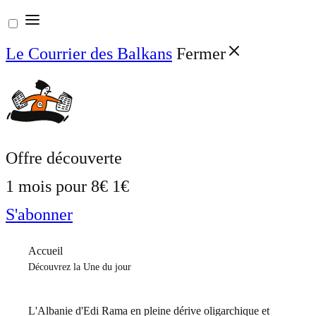
Aller
au
Le Courrier des Balkans
Fermer
contenu
Offre découverte
1 mois pour
8€
1€
S'abonner
Accueil
Découvrez la Une du jour
L'Albanie d'Edi Rama en pleine dérive oligarchique et