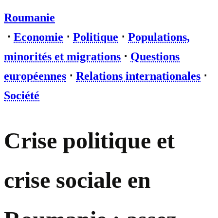
Roumanie
⋅
Economie
⋅
Politique
⋅
Populations,
minorités et migrations
⋅
Questions
européennes
⋅
Relations internationales
⋅
Société
Crise politique et
crise sociale en