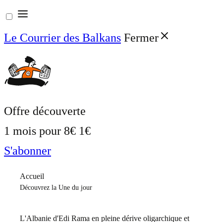
Aller
au
Le Courrier des Balkans
Fermer
contenu
Offre découverte
1 mois pour
8€
1€
S'abonner
Accueil
Découvrez la Une du jour
L'Albanie d'Edi Rama en pleine dérive oligarchique et