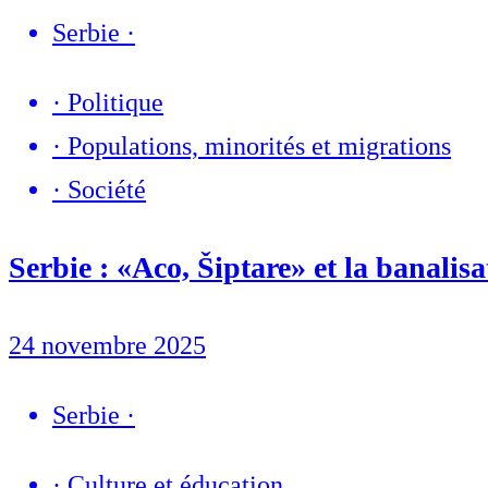
Serbie
·
·
Politique
·
Populations, minorités et migrations
·
Société
Serbie : «Aco, Šiptare» et la banalisa
24 novembre 2025
Serbie
·
·
Culture et éducation