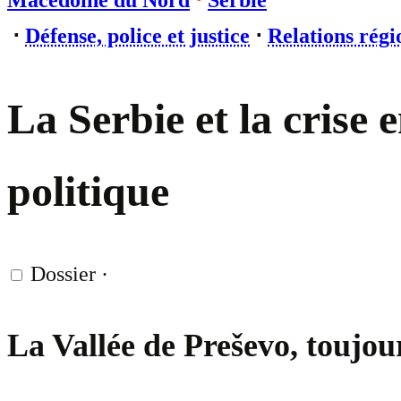
Macédoine du Nord
⋅
Serbie
⋅
Défense, police et justice
⋅
Relations régi
La Serbie et la crise
politique
Dossier
·
La Vallée de Preševo, toujou