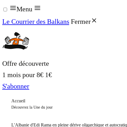
Aller
Menu
au
Le Courrier des Balkans
Fermer
contenu
Offre découverte
1 mois pour
8€
1€
S'abonner
Accueil
Découvrez la Une du jour
L'Albanie d'Edi Rama en pleine dérive oligarchique et autocrati