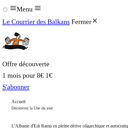
Aller
Menu
au
Le Courrier des Balkans
Fermer
contenu
Offre découverte
1 mois pour
8€
1€
S'abonner
Accueil
Découvrez la Une du jour
L'Albanie d'Edi Rama en pleine dérive oligarchique et autocrati