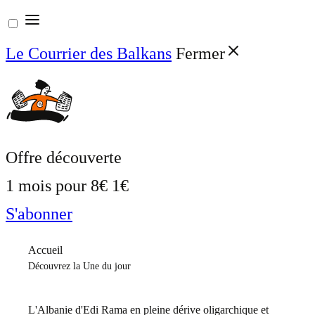
Aller
au
Le Courrier des Balkans
Fermer
contenu
Offre découverte
1 mois pour
8€
1€
S'abonner
Accueil
Découvrez la Une du jour
L'Albanie d'Edi Rama en pleine dérive oligarchique et