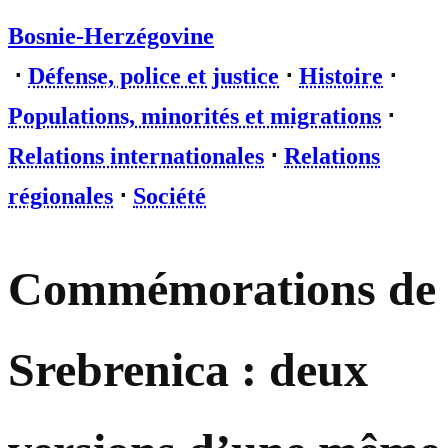
Bosnie-Herzégovine
⋅
Défense, police et justice
⋅
Histoire
⋅
Populations, minorités et migrations
⋅
Relations internationales
⋅
Relations
régionales
⋅
Société
Commémorations de
Srebrenica : deux