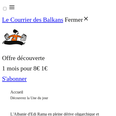
Aller
au
Le Courrier des Balkans
Fermer
contenu
Offre découverte
1 mois pour
8€
1€
S'abonner
Accueil
Découvrez la Une du jour
L'Albanie d'Edi Rama en pleine dérive oligarchique et