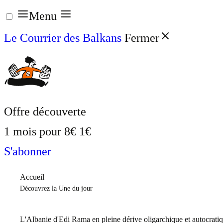
Aller
Menu
au
Le Courrier des Balkans
Fermer
contenu
Offre découverte
1 mois pour
8€
1€
S'abonner
Accueil
Découvrez la Une du jour
L'Albanie d'Edi Rama en pleine dérive oligarchique et autocrati