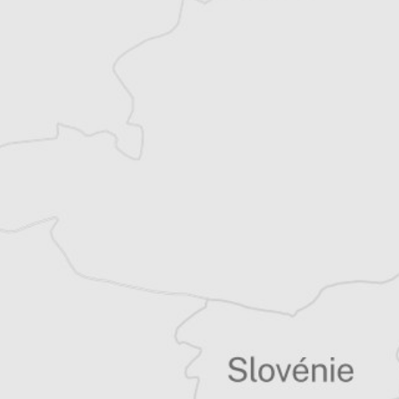
Laurent Geslin
Auteur⋅rice