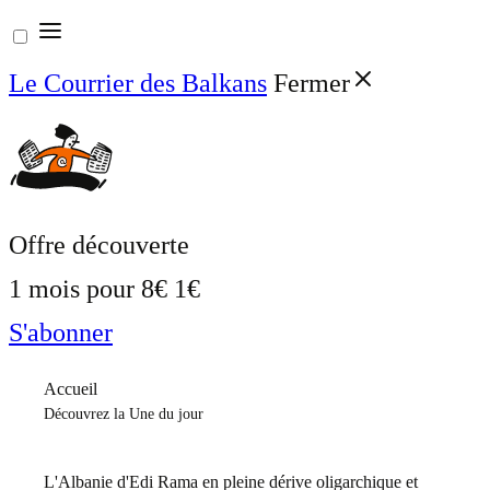
Aller
au
Le Courrier des Balkans
Fermer
contenu
Offre découverte
1 mois pour
8€
1€
S'abonner
Accueil
Découvrez la Une du jour
L'Albanie d'Edi Rama en pleine dérive oligarchique et