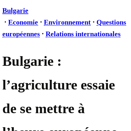
Bulgarie
⋅
Economie
⋅
Environnement
⋅
Questions
européennes
⋅
Relations internationales
Bulgarie :
l’agriculture essaie
de se mettre à