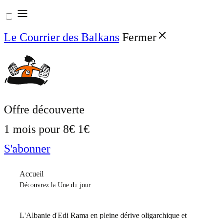
Aller
au
Le Courrier des Balkans
Fermer
contenu
Offre découverte
1 mois pour
8€
1€
S'abonner
Accueil
Découvrez la Une du jour
L'Albanie d'Edi Rama en pleine dérive oligarchique et