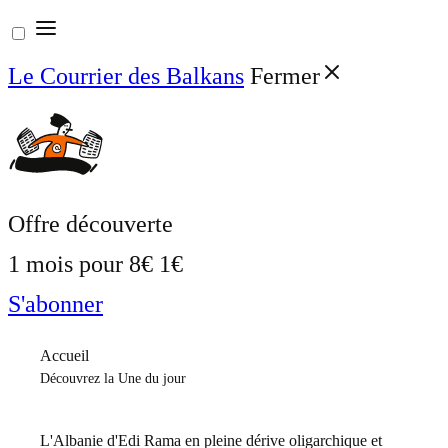
Aller
au
Le Courrier des Balkans
Fermer
contenu
Offre découverte
1 mois pour
8€
1€
S'abonner
Accueil
Découvrez la Une du jour
L'Albanie d'Edi Rama en pleine dérive oligarchique et