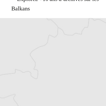
Balkans
Vous avez déjà un compte ?
Se connecter
Asja Hadzismajlovic
Traducteur⋅rice
Tous nos articles de Nezavisne Novine