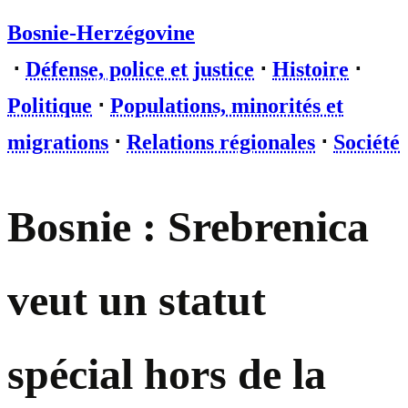
Bosnie-Herzégovine
⋅
Défense, police et justice
⋅
Histoire
⋅
Politique
⋅
Populations, minorités et
migrations
⋅
Relations régionales
⋅
Société
Bosnie : Srebrenica
veut un statut
spécial hors de la