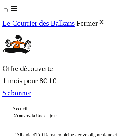
Aller
au
Le Courrier des Balkans
Fermer
contenu
Offre découverte
1 mois pour
8€
1€
S'abonner
Accueil
Découvrez la Une du jour
L'Albanie d'Edi Rama en pleine dérive oligarchique et