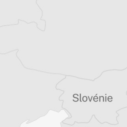
quinzaine de livres sur la région, essais ou
récits de voyage.
Tous nos articles de IWPR