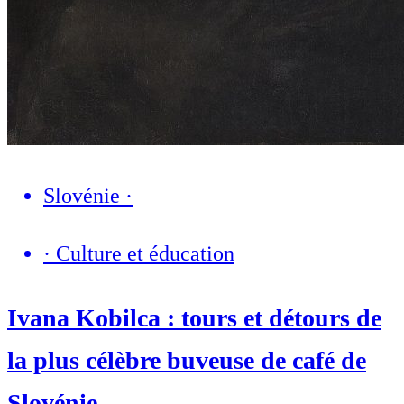
Slovénie
·
·
Culture et éducation
Ivana Kobilca : tours et détours de
la plus célèbre buveuse de café de
Slovénie