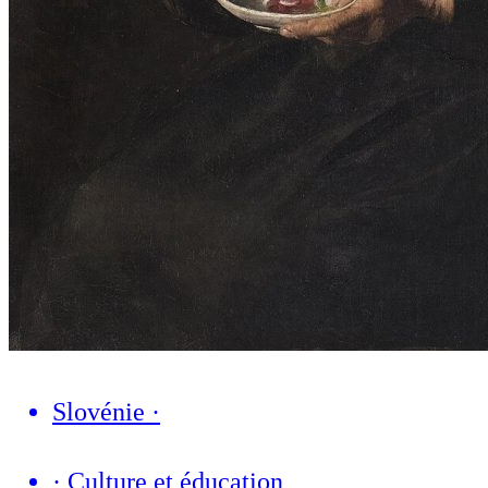
Slovénie
·
·
Culture et éducation