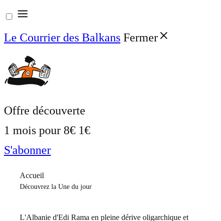
Aller
au
Le Courrier des Balkans
Fermer
contenu
Offre découverte
1 mois pour
8€
1€
S'abonner
Accueil
Découvrez la Une du jour
L'Albanie d'Edi Rama en pleine dérive oligarchique et