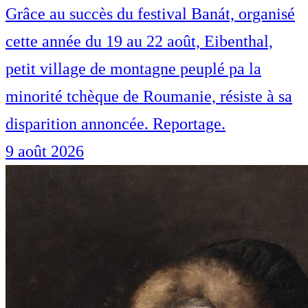
Grâce au succès du festival Banát, organisé
cette année du 19 au 22 août, Eibenthal,
petit village de montagne peuplé pa la
minorité tchèque de Roumanie, résiste à sa
disparition annoncée. Reportage.
9 août 2026