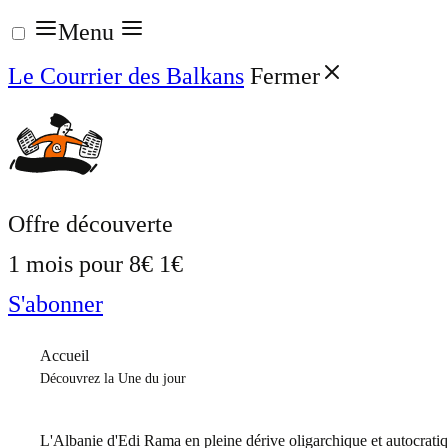
Aller
Menu
au
Le Courrier des Balkans
Fermer
contenu
Offre découverte
1 mois pour
8€
1€
S'abonner
Accueil
Découvrez la Une du jour
L'Albanie d'Edi Rama en pleine dérive oligarchique et autocrati