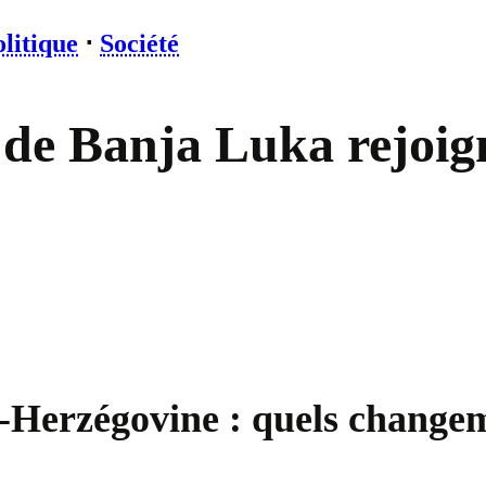
litique
⋅
Société
ts de Banja Luka rejoi
e-Herzégovine : quels change