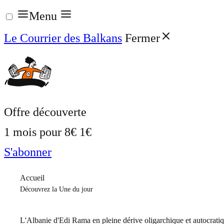
Aller
Menu
au
Le Courrier des Balkans
Fermer
contenu
Offre découverte
1 mois pour
8€
1€
S'abonner
Accueil
Découvrez la Une du jour
L'Albanie d'Edi Rama en pleine dérive oligarchique et autocrati