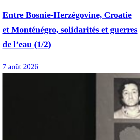
Entre Bosnie-Herzégovine, Croatie
et Monténégro, solidarités et guerres
de l’eau (1/2)
7 août 2026