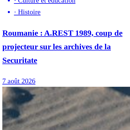
·
Culture et éducation
·
Histoire
Roumanie : A.REST 1989, coup de
projecteur sur les archives de la
Securitate
7 août 2026