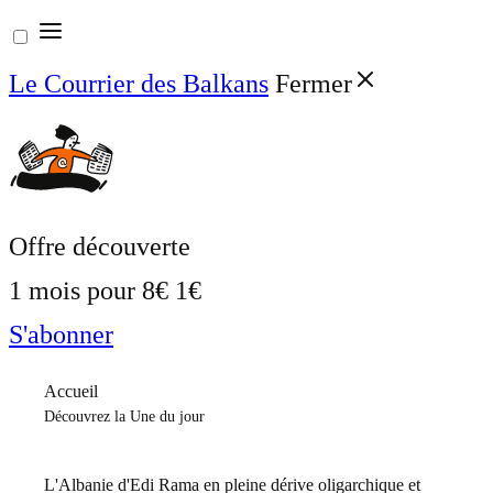
Aller
au
Le Courrier des Balkans
Fermer
contenu
Offre découverte
1 mois pour
8€
1€
S'abonner
Accueil
Découvrez la Une du jour
L'Albanie d'Edi Rama en pleine dérive oligarchique et