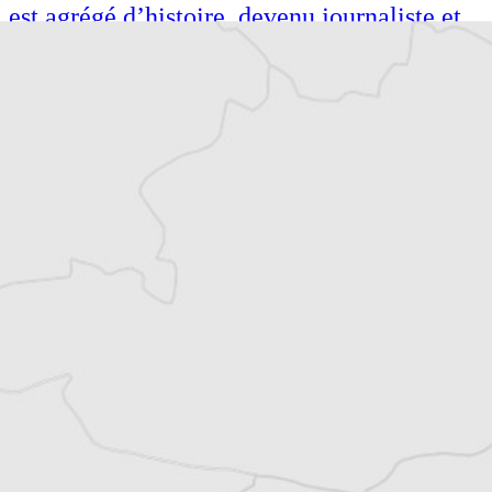
est agrégé d’histoire, devenu journaliste et
écrivain. Il a longtemps vécu au
Monténégro, en Serbie puis en Macédoine
et partage désormais son temps entre la
Bretagne et les Balkans. Il est l’auteur d’une
quinzaine de livres sur la région, essais ou
récits de voyage.