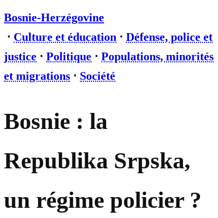
Bosnie-Herzégovine
⋅
Culture et éducation
⋅
Défense, police et
justice
⋅
Politique
⋅
Populations, minorités
et migrations
⋅
Société
Bosnie : la
Republika Srpska,
un régime policier ?