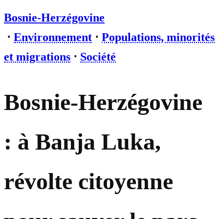
Bosnie-Herzégovine
⋅
Environnement
⋅
Populations, minorités
et migrations
⋅
Société
Bosnie-Herzégovine
: à Banja Luka,
révolte citoyenne