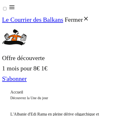
Aller
au
Le Courrier des Balkans
Fermer
contenu
Offre découverte
1 mois pour
8€
1€
S'abonner
Accueil
Découvrez la Une du jour
L'Albanie d'Edi Rama en pleine dérive oligarchique et