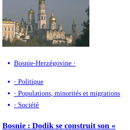
Bosnie-Herzégovine
·
·
Politique
·
Populations, minorités et migrations
·
Société
Bosnie : Dodik se construit son «