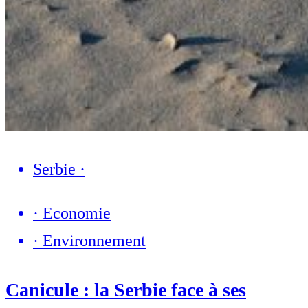
Serbie
·
·
Economie
·
Environnement
Canicule : la Serbie face à ses