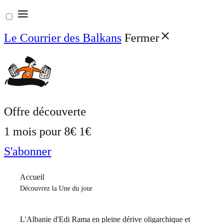
Aller
au
Le Courrier des Balkans
Fermer
contenu
Offre découverte
1 mois pour
8€
1€
S'abonner
Accueil
Découvrez la Une du jour
L'Albanie d'Edi Rama en pleine dérive oligarchique et