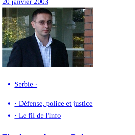
20 janvier 2003
Serbie
·
·
Défense, police et justice
·
Le fil de l'Info