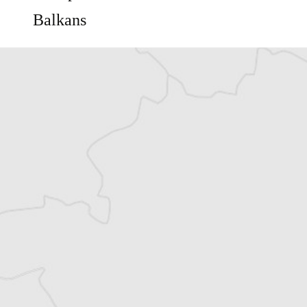
Balkans
Vous avez déjà un compte ?
Se connecter
Chloé Billon
Traducteur⋅rice
Tous nos articles de Novosti