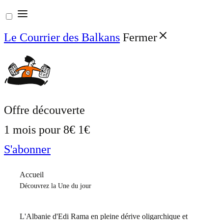
Aller
au
Le Courrier des Balkans
Fermer
contenu
Offre découverte
1 mois pour
8€
1€
S'abonner
Accueil
Découvrez la Une du jour
L'Albanie d'Edi Rama en pleine dérive oligarchique et