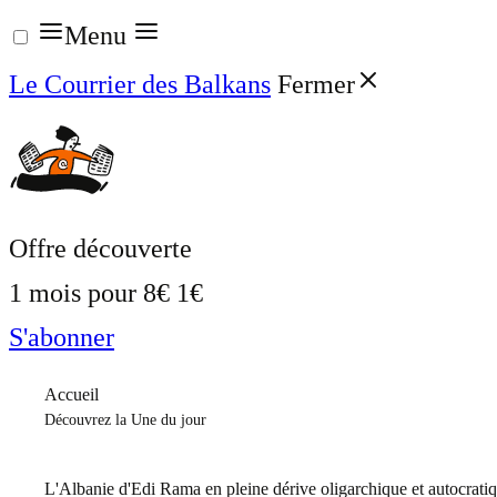
Aller
Menu
au
Le Courrier des Balkans
Fermer
contenu
Offre découverte
1 mois pour
8€
1€
S'abonner
Accueil
Découvrez la Une du jour
L'Albanie d'Edi Rama en pleine dérive oligarchique et autocrati