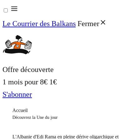
Aller
au
Le Courrier des Balkans
Fermer
contenu
Offre découverte
1 mois pour
8€
1€
S'abonner
Accueil
Découvrez la Une du jour
L'Albanie d'Edi Rama en pleine dérive oligarchique et