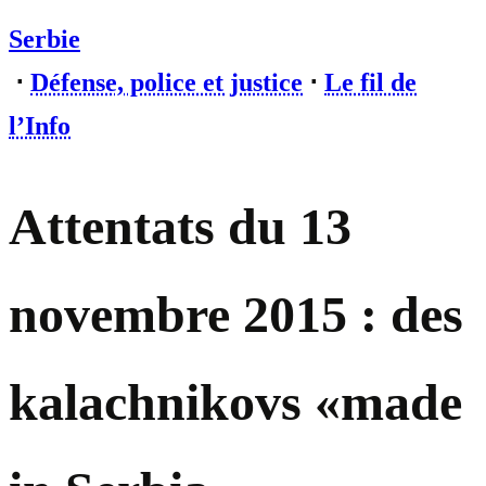
Serbie
⋅
Défense, police et justice
⋅
Le fil de
l’Info
Attentats du 13
novembre 2015 : des
kalachnikovs «made