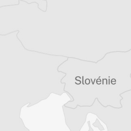
Rodolfo Toè
Notre correspondant à Sarajevo