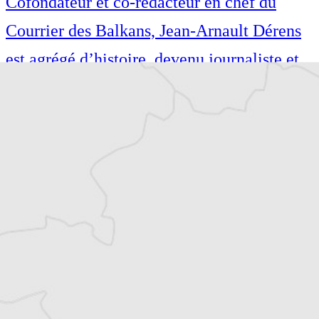
Cofondateur et co-rédacteur en chef du
Courrier des Balkans, Jean-Arnault Dérens
est agrégé d’histoire, devenu journaliste et
écrivain. Il a longtemps vécu au
Monténégro, en Serbie puis en Macédoine
et partage désormais son temps entre la
Bretagne et les Balkans. Il est l’auteur d’une
quinzaine de livres sur la région, essais ou
récits de voyage.