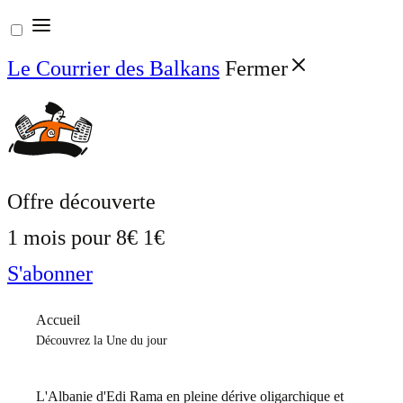
Aller
au
Le Courrier des Balkans
Fermer
contenu
Offre découverte
1 mois pour
8€
1€
S'abonner
Accueil
Découvrez la Une du jour
L'Albanie d'Edi Rama en pleine dérive oligarchique et