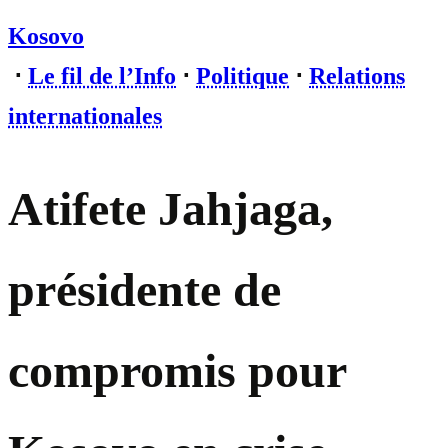
Kosovo
⋅
Le fil de l’Info
⋅
Politique
⋅
Relations
internationales
Atifete Jahjaga,
présidente de
compromis pour