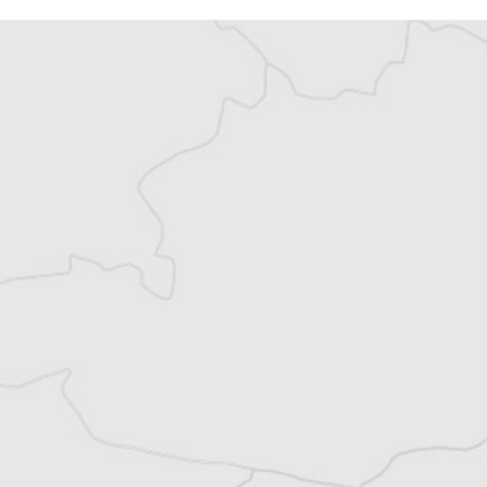
Vous avez déjà un compte ?
Se connecter
Laurent Geslin
Traducteur⋅rice
Tous nos articles de Shekulli