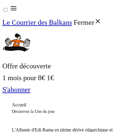
Aller
au
Le Courrier des Balkans
Fermer
contenu
Offre découverte
1 mois pour
8€
1€
S'abonner
Accueil
Découvrez la Une du jour
L'Albanie d'Edi Rama en pleine dérive oligarchique et