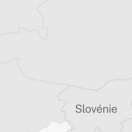
Alexandre Billette
Traducteur⋅rice
Tous nos articles de Korrieri