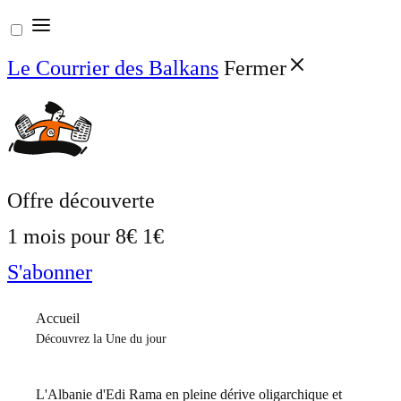
Aller
au
Le Courrier des Balkans
Fermer
contenu
Offre découverte
1 mois pour
8€
1€
S'abonner
Accueil
Découvrez la Une du jour
L'Albanie d'Edi Rama en pleine dérive oligarchique et