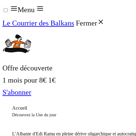
Aller
Menu
au
Le Courrier des Balkans
Fermer
contenu
Offre découverte
1 mois pour
8€
1€
S'abonner
Accueil
Découvrez la Une du jour
L'Albanie d'Edi Rama en pleine dérive oligarchique et autocrati