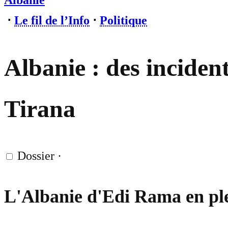
Albanie
⋅
Le fil de l’Info
⋅
Politique
Albanie : des incident
Tirana
Dossier
·
L'Albanie d'Edi Rama en ple