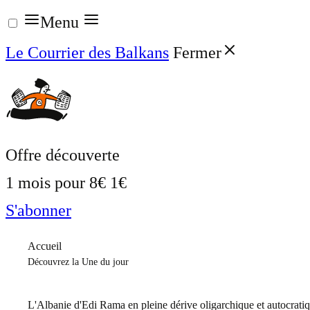
Aller
Menu
au
Le Courrier des Balkans
Fermer
contenu
Offre découverte
1 mois pour
8€
1€
S'abonner
Accueil
Découvrez la Une du jour
L'Albanie d'Edi Rama en pleine dérive oligarchique et autocrati