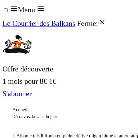
Aller
Menu
au
Le Courrier des Balkans
Fermer
contenu
Offre découverte
1 mois pour
8€
1€
S'abonner
Accueil
Découvrez la Une du jour
L'Albanie d'Edi Rama en pleine dérive oligarchique et autocrati