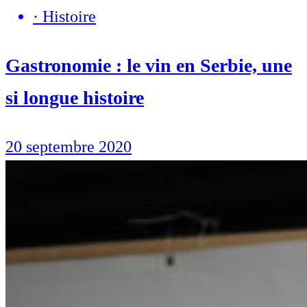
·
Histoire
Gastronomie : le vin en Serbie, une
si longue histoire
20 septembre 2020