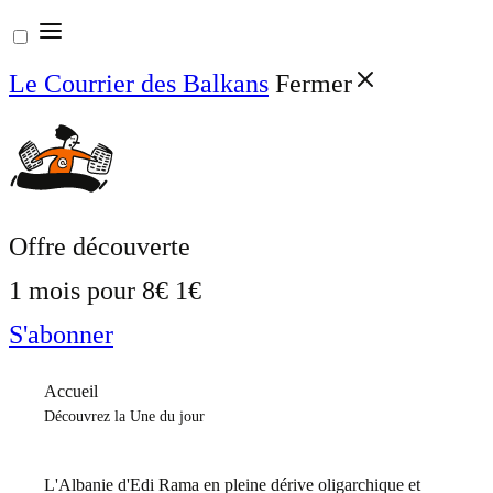
Aller
au
Le Courrier des Balkans
Fermer
contenu
Offre découverte
1 mois pour
8€
1€
S'abonner
Accueil
Découvrez la Une du jour
L'Albanie d'Edi Rama en pleine dérive oligarchique et