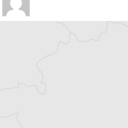
Chloé Billon
Traducteur⋅rice
Tous nos articles de Radio Slobodna Evropa