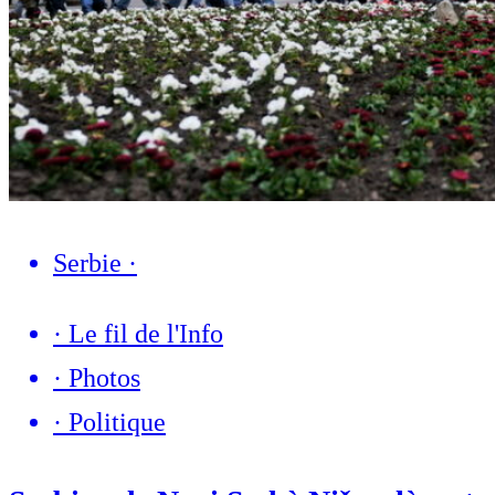
Serbie
·
·
Le fil de l'Info
·
Photos
·
Politique