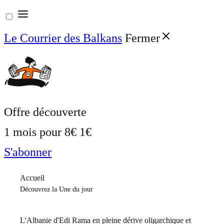
Aller
au
Le Courrier des Balkans
Fermer
contenu
Offre découverte
1 mois pour
8€
1€
S'abonner
Accueil
Découvrez la Une du jour
L'Albanie d'Edi Rama en pleine dérive oligarchique et