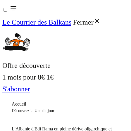
Aller
au
Le Courrier des Balkans
Fermer
contenu
Offre découverte
1 mois pour
8€
1€
S'abonner
Accueil
Découvrez la Une du jour
L'Albanie d'Edi Rama en pleine dérive oligarchique et