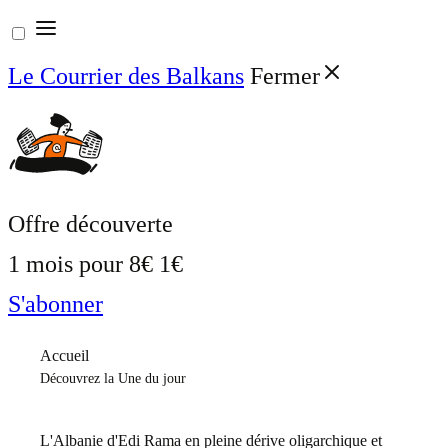
Aller
au
Le Courrier des Balkans
Fermer
contenu
Offre découverte
1 mois pour
8€
1€
S'abonner
Accueil
Découvrez la Une du jour
L'Albanie d'Edi Rama en pleine dérive oligarchique et