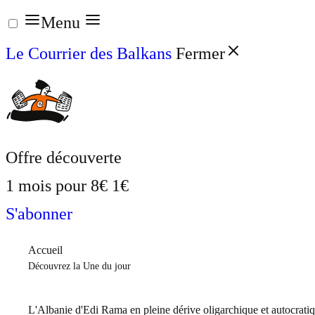
Aller
Menu
au
Le Courrier des Balkans
Fermer
contenu
Offre découverte
1 mois pour
8€
1€
S'abonner
Accueil
Découvrez la Une du jour
L'Albanie d'Edi Rama en pleine dérive oligarchique et autocrati