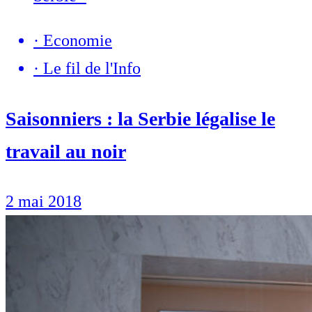
·
Economie
·
Le fil de l'Info
Saisonniers : la Serbie légalise le
travail au noir
2 mai 2018