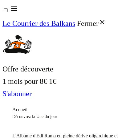
Aller
au
Le Courrier des Balkans
Fermer
contenu
Offre découverte
1 mois pour
8€
1€
S'abonner
Accueil
Découvrez la Une du jour
L'Albanie d'Edi Rama en pleine dérive oligarchique et