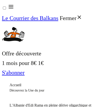
Aller
au
Le Courrier des Balkans
Fermer
contenu
Offre découverte
1 mois pour
8€
1€
S'abonner
Accueil
Découvrez la Une du jour
L'Albanie d'Edi Rama en pleine dérive oligarchique et