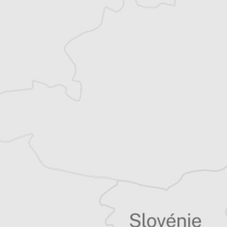
exclusives
Explorez +10 ans d’archives sur les
Balkans
Vous avez déjà un compte ?
Se connecter