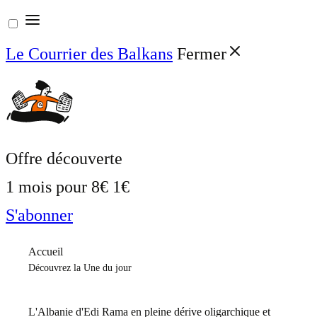
Aller
au
Le Courrier des Balkans
Fermer
contenu
Offre découverte
1 mois pour
8€
1€
S'abonner
Accueil
Découvrez la Une du jour
L'Albanie d'Edi Rama en pleine dérive oligarchique et