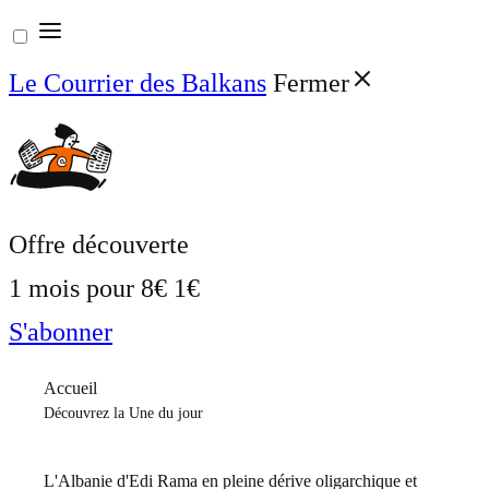
Aller
au
Le Courrier des Balkans
Fermer
contenu
Offre découverte
1 mois pour
8€
1€
S'abonner
Accueil
Découvrez la Une du jour
L'Albanie d'Edi Rama en pleine dérive oligarchique et