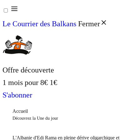
Aller
au
Le Courrier des Balkans
Fermer
contenu
Offre découverte
1 mois pour
8€
1€
S'abonner
Accueil
Découvrez la Une du jour
L'Albanie d'Edi Rama en pleine dérive oligarchique et