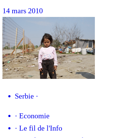
14 mars 2010
Serbie
·
·
Economie
·
Le fil de l'Info