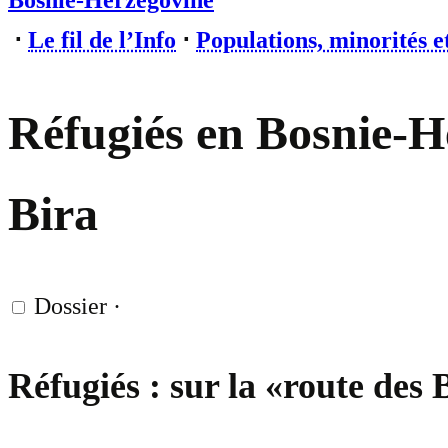
Bosnie-Herzégovine
⋅
Le fil de l’Info
⋅
Populations, minorités e
Réfugiés en Bosnie-He
Bira
Dossier
·
Réfugiés : sur la «route des 