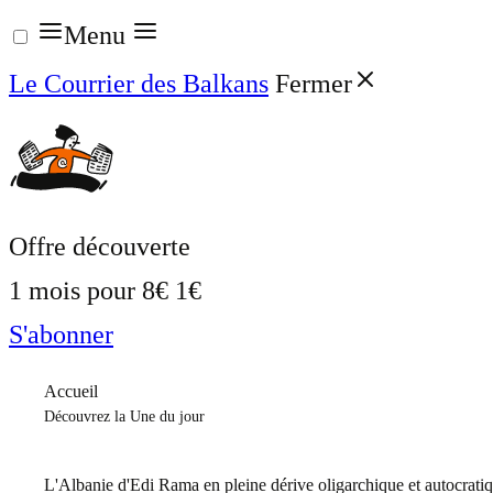
Aller
Menu
au
Le Courrier des Balkans
Fermer
contenu
Offre découverte
1 mois pour
8€
1€
S'abonner
Accueil
Découvrez la Une du jour
L'Albanie d'Edi Rama en pleine dérive oligarchique et autocrati