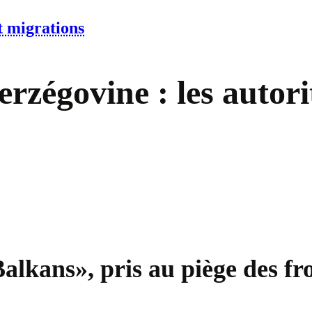
t migrations
rzégovine : les autori
Balkans», pris au piège des fr