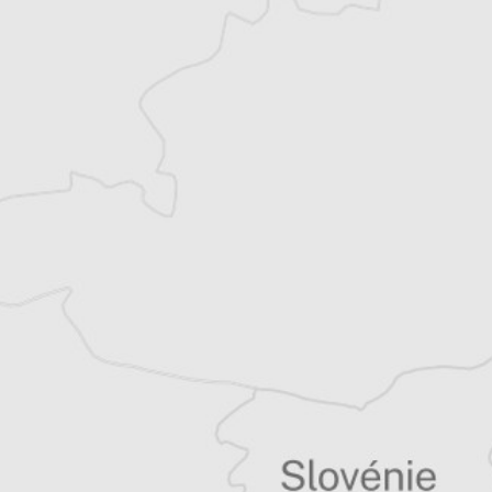
traduisant de la littérature française vers le
slovène (notamment Sylvain Tesson, Valérie
Perrin, David Foenkinos, etc.).
Parallèlement, elle est l’auteure de plusieurs
livres, dont deux romans.