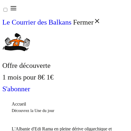
Aller
au
Le Courrier des Balkans
Fermer
contenu
Offre découverte
1 mois pour
8€
1€
S'abonner
Accueil
Découvrez la Une du jour
L'Albanie d'Edi Rama en pleine dérive oligarchique et