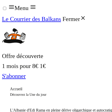
Aller
Menu
au
Le Courrier des Balkans
Fermer
contenu
Offre découverte
1 mois pour
8€
1€
S'abonner
Accueil
Découvrez la Une du jour
L'Albanie d'Edi Rama en pleine dérive oligarchique et autocrati