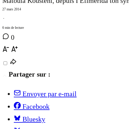
Matoula Kousteni, depuis I Efimerida ton syn
27 mars 2014
⋅
6 min de lecture
0
Partager sur :
Envoyer par e-mail
Facebook
Bluesky